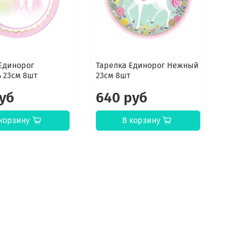
Единорог
Тарелка Единорог Нежный
 23см 8шт
23см 8шт
руб
640 руб
корзину
В корзину