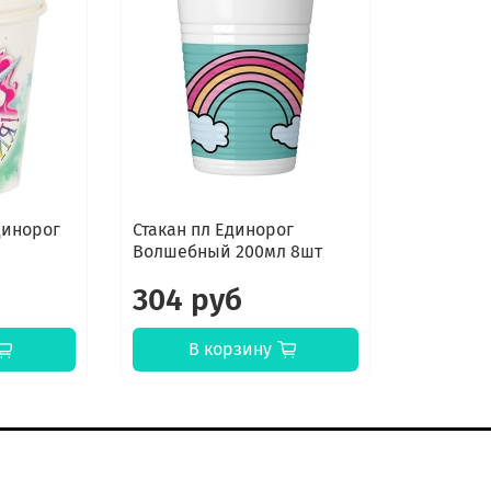
динорог
Стакан пл Единорог
Волшебный 200мл 8шт
304 руб
В корзину
К