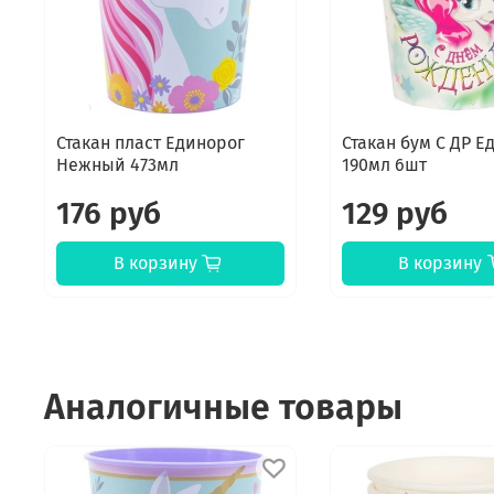
Стакан пласт Единорог
Стакан бум С ДР Е
Нежный 473мл
190мл 6шт
176 руб
129 руб
В корзину
В корзину
Аналогичные товары