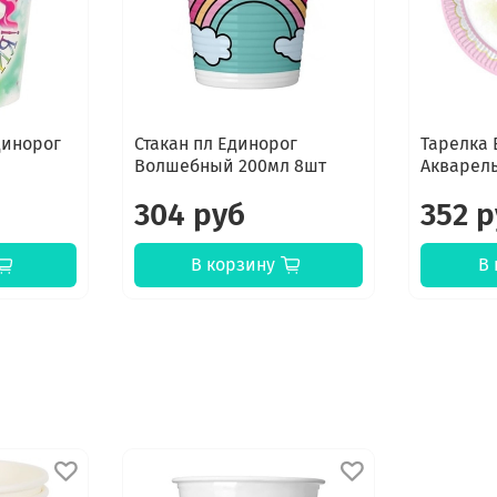
динорог
Стакан пл Единорог
Тарелка 
Волшебный 200мл 8шт
Акварель
304 руб
352 
В корзину
В 