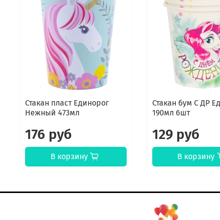
Стакан пласт Единорог
Стакан бум С ДР Е
Нежный 473мл
190мл 6шт
176 руб
129 руб
В корзину
В корзину