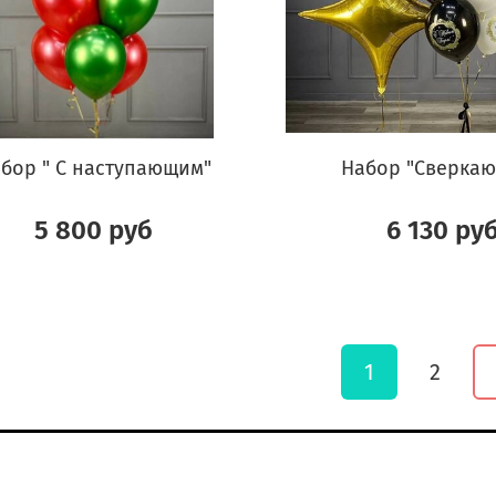
бор " С наступающим"
Набор "Сверка
5 800 руб
6 130 ру
1
2
К