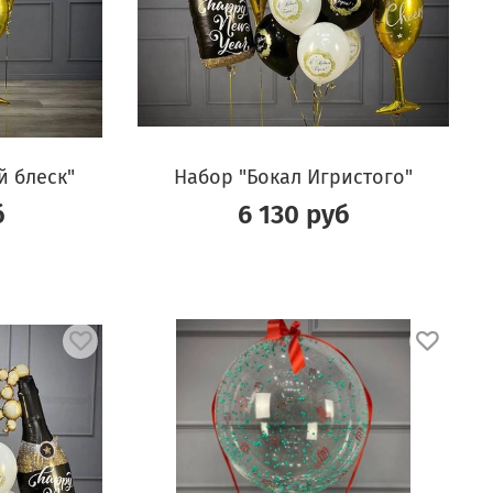
 блеск"
Набор "Бокал Игристого"
б
6 130 руб