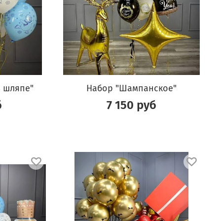
в шляпе"
Набор "Шампанское"
б
7 150 руб