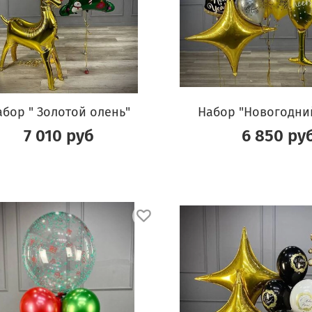
абор " Золотой олень"
Набор "Новогодний
7 010 руб
6 850 ру