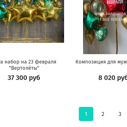
а набор на 23 февраля
Композиция для му
"Вертолёты"
37 300 руб
8 020 ру
1
2
3