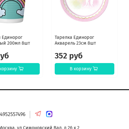
л Единорог
Тарелка Единорог
ый 200мл 8шт
Акварель 23см 8шт
руб
352 руб
корзину
В корзину
онтакты
74952557496
 Москва, ул Симоновский Вал, д 26 к 2