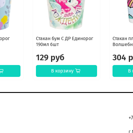
норог
Стакан бум С ДР Единорог
Стакан п
190мл 6шт
Волшебн
129 руб
304 
В корзину
В 
К
+
г