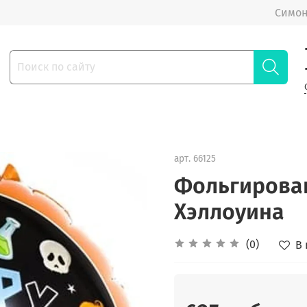
Симон
арт.
66125
Фольгирова
Хэллоуина
(0)
В