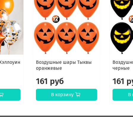
Хэллоуин
Воздушные шары Тыквы
Воздушн
оранжевые
черные
161 руб
161 р
В корзину
В 
К