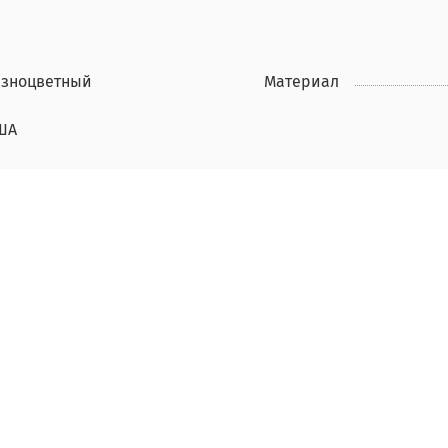
азноцветный
Материал
ША