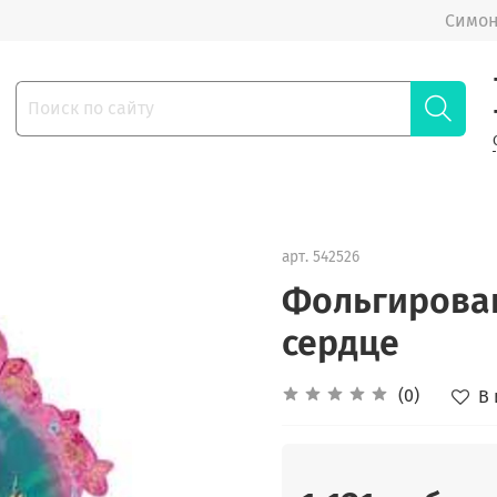
Симон
арт.
542526
Фольгирова
сердце
(0)
В