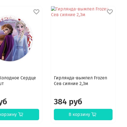
Холодное Сердце
Гирлянда-вымпел Frozen
шт
Сев сияние 2,3м
уб
384 руб
корзину
В корзину