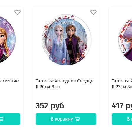
в сияние
Тарелка Холодное Сердце
Тарелка 
II 20см 8шт
II 23см 8
352 руб
417 р
В корзину
В 