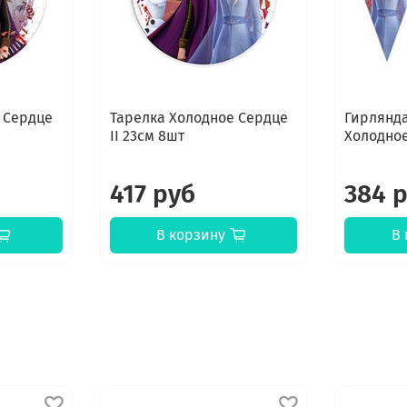
 Сердце
Тарелка Холодное Сердце
Гирлянд
II 23см 8шт
Холодное
417 руб
384 
В корзину
В 