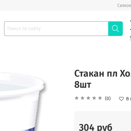
Симон
Стакан пл Х
8шт
(0)
В
304 руб