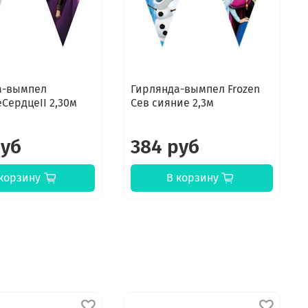
а-вымпел
Гирлянда-вымпел Frozen
СердцеII 2,30м
Сев сияние 2,3м
руб
384 руб
корзину
В корзину