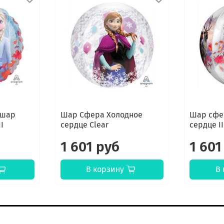
 шар
Шар Сфера Холодное
Шар сфе
I
сердце Clear
сердце II
1 601 руб
1 601
В корзину
В 
К