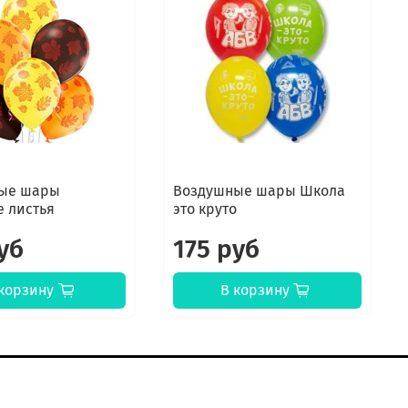
ые шары
Воздушные шары Школа
е листья
это круто
уб
175 руб
корзину
В корзину
онтакты