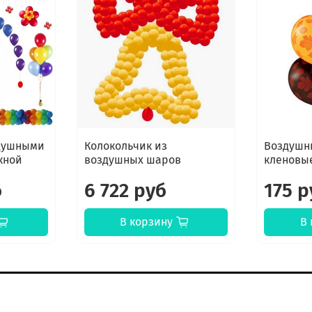
душными
Колокольчик из
Воздушн
кной
воздушных шаров
кленовы
б
6 722 руб
175 р
В корзину
В 
К