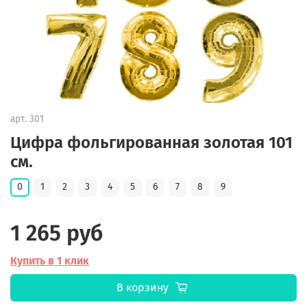
арт.
301
Цифра фольгированная золотая 101
см.
0
1
2
3
4
5
6
7
8
9
1 265 руб
Купить в 1 клик
В корзину