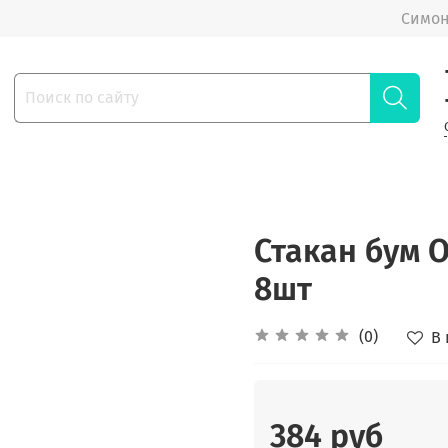
Симон
Стакан бум 
8шт
(0)
В
384 руб