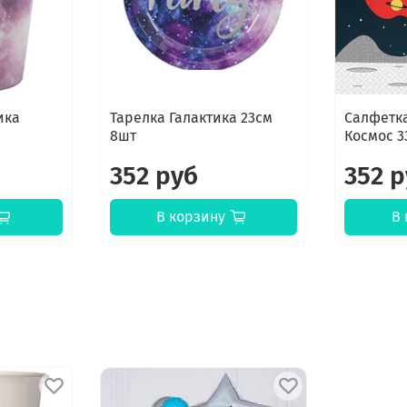
ика
Тарелка Галактика 23см
Салфетк
8шт
Космос 3
352 руб
352 
В корзину
В 