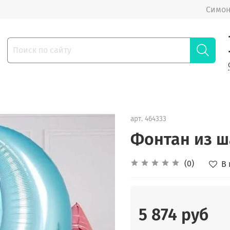
Симон
арт.
464333
Фонтан из ш
(0)
В
5 874 руб