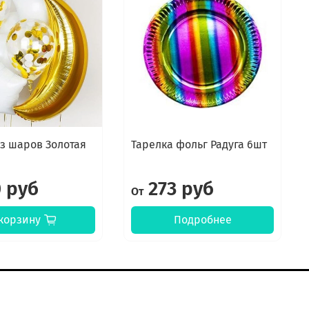
з шаров Золотая
Тарелка фольг Радуга 6шт
0 руб
273 руб
От
корзину
Подробнее
онтакты