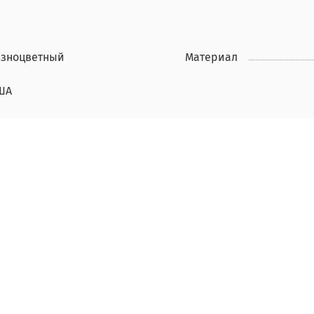
азноцветный
Материал
ША