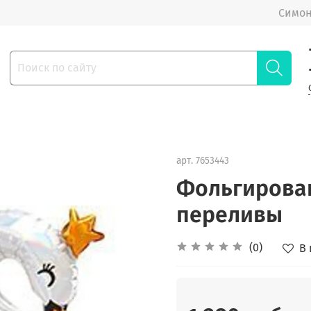
Симон
арт.
7653443
Фольгирова
переливы
(0)
В