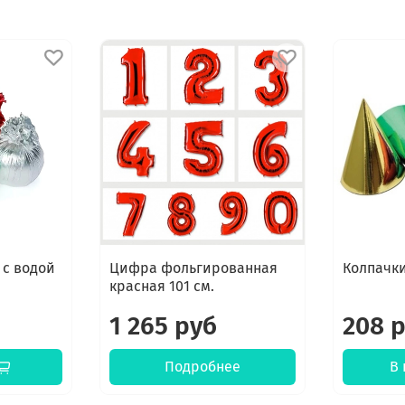
 с водой
Цифра фольгированная
Колпачк
красная 101 см.
1 265 руб
208 
Подробнее
В 