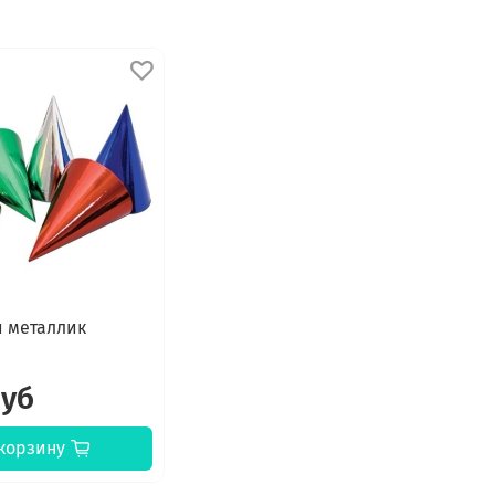
и металлик
руб
корзину