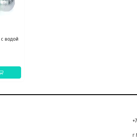
 с водой
К
+
г