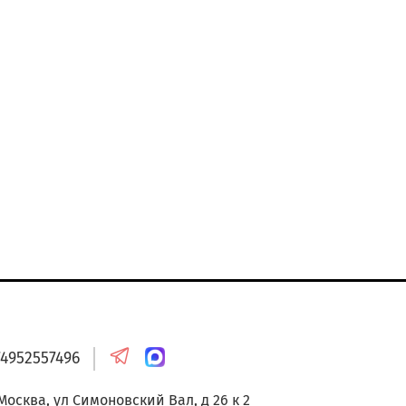
онтакты
74952557496
 Москва, ул Симоновский Вал, д 26 к 2