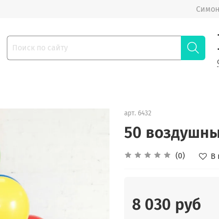
Симон
арт.
6432
50 воздушны
(0)
В
8 030 руб