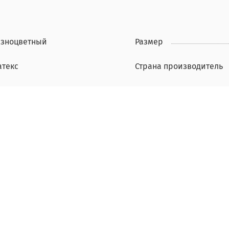
азноцветный
Размер
атекс
Страна производитель