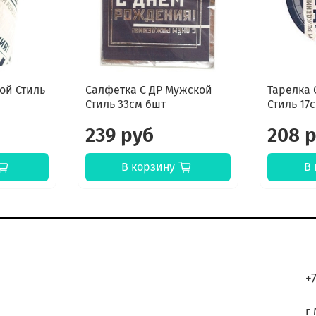
ой Стиль
Салфетка С ДР Мужской
Тарелка 
Стиль 33см 6шт
Стиль 17
239 руб
208 
В корзину
В 
К
+
г