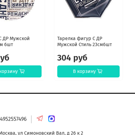
С ДР Мужской
Тарелка фигур С ДР
см 6шт
Мужской Стиль 23см6шт
руб
304 руб
корзину
В корзину
онтакты
74952557496
 Москва, ул Симоновский Вал, д 26 к 2