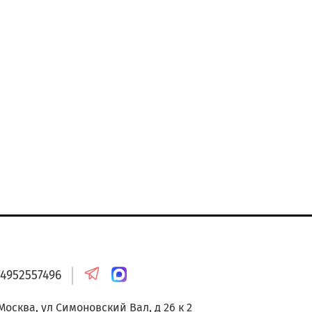
онтакты
74952557496
 Москва, ул Симоновский Вал, д 26 к 2