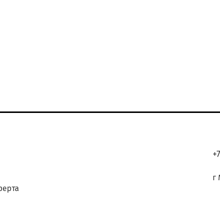
К
+
г
ферта