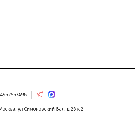
онтакты
74952557496
 Москва, ул Симоновский Вал, д 26 к 2