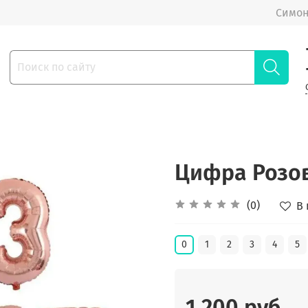
Симон
Цифра Розов
(0)
В
0
1
2
3
4
5
1 200 руб